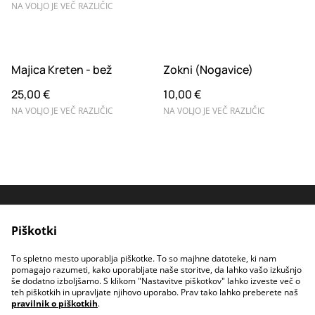
NA VOLJO JE VEČ RAZLIČIC
Majica Kreten - bež
Zokni (Nogavice)
25,00 €
10,00 €
NA VOLJO JE VEČ RAZLIČIC
NA VOLJO JE VEČ RAZLIČIC
Kontakt
Pravni pogoji
Piškotki
Pravilnik o zasebnosti
Pre-pogosta
vprašanja
To spletno mesto uporablja piškotke. To so majhne datoteke, ki nam
Spotify
pomagajo razumeti, kako uporabljate naše storitve, da lahko vašo izkušnjo
še dodatno izboljšamo. S klikom "Nastavitve piškotkov" lahko izveste več o
teh piškotkih in upravljate njihovo uporabo. Prav tako lahko preberete naš
pravilnik o piškotkih
.