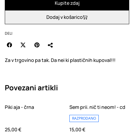
Kupite zdaj
Dodaj v košarico
DELI
Za v trgovino pa tak. Da nei ki plastičnih kupoval!!!
Povezani artikli
Piki aja - črna
Sem prii. nič ti neom! - cd
RAZPRODANO
25,00 €
15,00 €